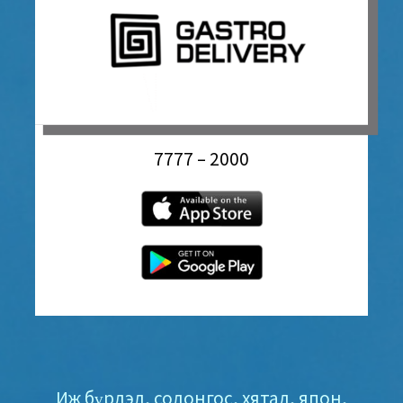
7777 – 2000
Иж бүрдэл, солонгос, хятад, япон,