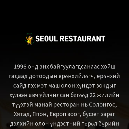
1996 онд анх байгуулагдсанаас хойш
гадаад дотоодын ерөнхийлөгч, ерөнхий
сайд гэх мэт маш олон хүндэт зочдыг
хүлээн авч үйлчилсэн бөгөөд 22 жилийн
түүхтэй манай ресторан нь Солонгос,
Хятад, Япон, Европ зоог, буфет зэрэг
дэлхийн олон үндэстний төрөл бүрийн