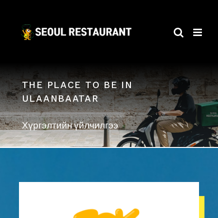
Skip
to
content
THE PLACE TO BE IN
ULAANBAATAR
Хүргэлтийн үйлчилгээ