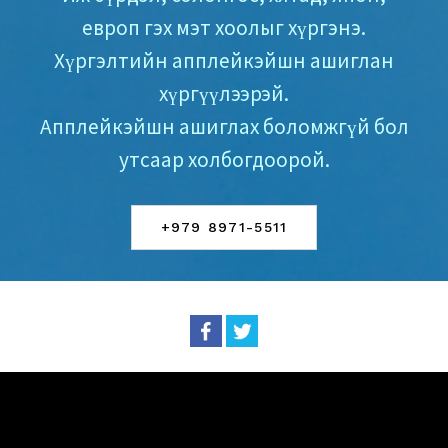
европ гэх мэт хоолыг хүргэнэ.
Хүргэлтийн апплейкэйшн ашиглан
хүргүүлээрэй.
Апплейкэйшн ашиглах боломжгүй бол
утсаар холбогдоорой.
+979 8971-5511