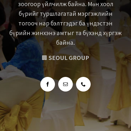
зоогоор үйлчилж байна. Мөн хоол
бүрийг туршлагатай мэргэжлийн
тогооч нар бэлтгэдэг ба үндэстэн
бүрийн жинхэнэ амтыг та бүхэнд хүргэж
байна.
🏢
SEOUL GROUP