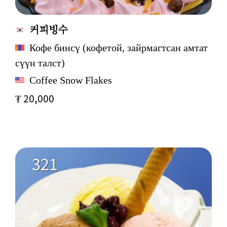
커피빙수
Кофе бинсү (кофетой, зайрмагтсан амтат
сүүн талст)
Coffee Snow Flakes
₮ 20,000
321