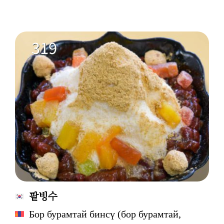
319
팥빙수
Бор бурамтай бинсү (бор бурамтай,