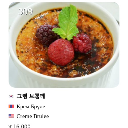
309
크렘 브룰레
Крем Брүле
Creme Brulee
₮ 16,000