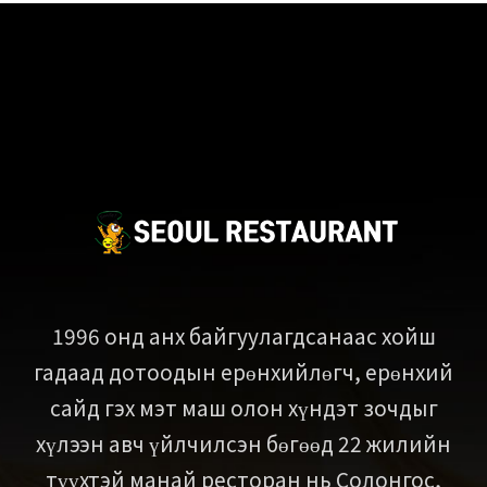
1996 онд анх байгуулагдсанаас хойш
гадаад дотоодын ерөнхийлөгч, ерөнхий
сайд гэх мэт маш олон хүндэт зочдыг
хүлээн авч үйлчилсэн бөгөөд 22 жилийн
түүхтэй манай ресторан нь Солонгос,