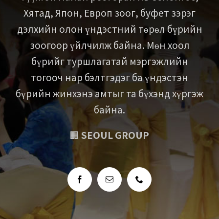
Хятад, Япон, Европ зоог, буфет зэрэг
дэлхийн олон үндэстний төрөл бүрийн
зоогоор үйлчилж байна. Мөн хоол
бүрийг туршлагатай мэргэжлийн
тогооч нар бэлтгэдэг ба үндэстэн
бүрийн жинхэнэ амтыг та бүхэнд хүргэж
байна.
🏢
SEOUL GROUP