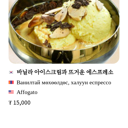
바닐라 아이스크림과 뜨거운 에스프레소
Ванилтай мөхөөлдөс, халуун еспрессo
Affogato
₮ 15,000