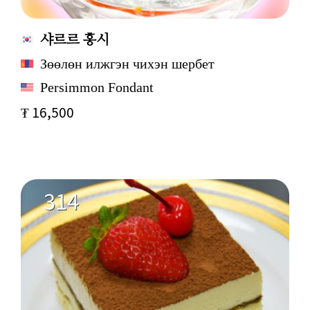
샤르르 홍시
Зөөлөн илжгэн чихэн шербет
Persimmon Fondant
₮ 16,500
314