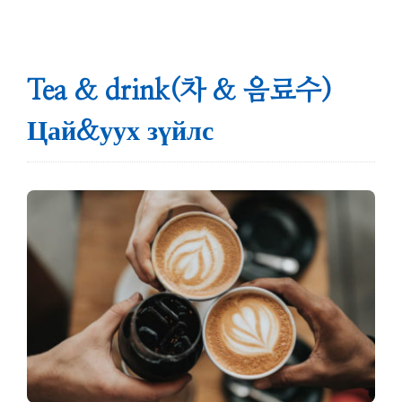
Tea & drink(차 & 음료수)
Цай&уух зүйлс