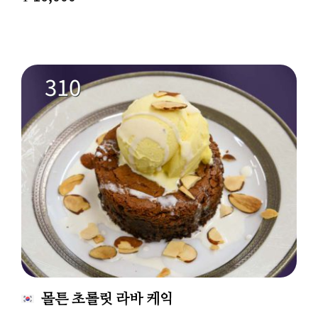
310
몰튼 초롤릿 라바 케익