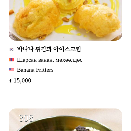
바나나 튀김과 아이스크림
Шарсан ванан, мөхөөлдөс
Banana Fritters
₮ 15,000
308