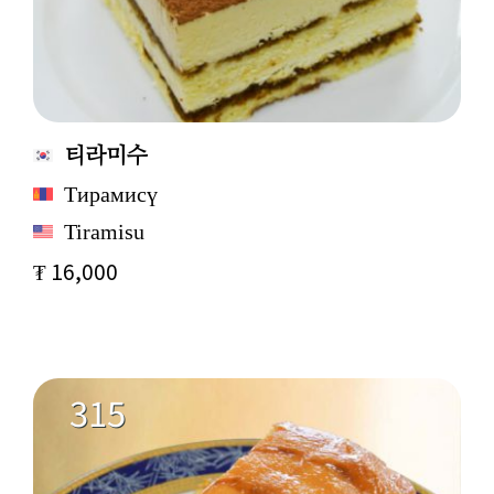
티라미수
Тирамисү
Tiramisu
₮ 16,000
315