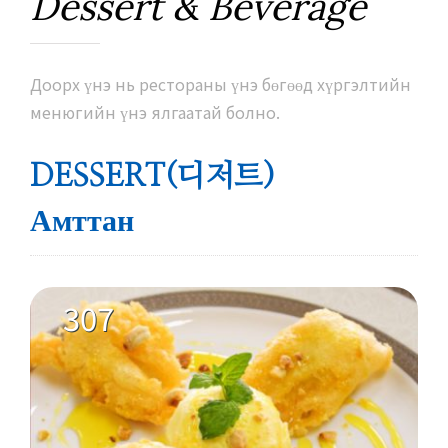
Dessert & Beverage
Доорх үнэ нь рестораны үнэ бөгөөд хүргэлтийн
менюгийн үнэ ялгаатай болно.
DESSERT(디저트)
Амттан
307