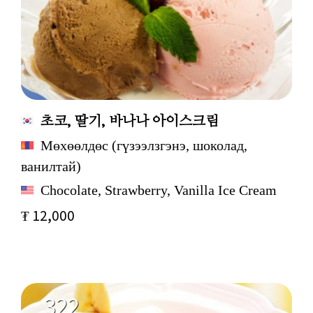
초코, 딸기, 바나나 아이스크림
Мөхөөлдөс (гүзээлзгэнэ, шоколад,
ванилтай)
Chocolate, Strawberry, Vanilla Ice Cream
₮ 12,000
322