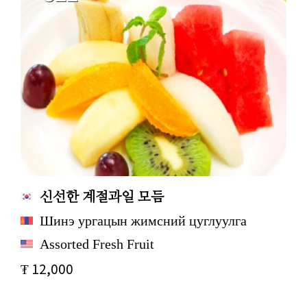
신선한 계절과일 모듬
Шинэ ургацын жимсний цуглуулга
Assorted Fresh Fruit
₮ 12,000